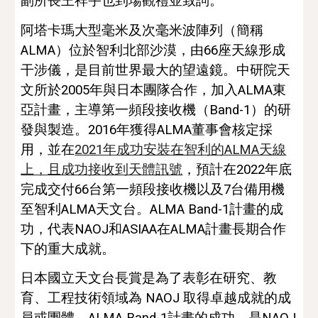
副所長王祥宇也到場觀禮並致詞。
阿塔卡瑪大型毫米及次毫米波陣列（簡稱
ALMA）位於智利北部沙漠，由66座天線形成
干涉儀，是目前世界最大的望遠鏡。中研院天
文所於2005年與日本團隊合作，加入ALMA東
亞計畫
，主導第一頻段接收機（
Band-1
）的研
發與製造
。
2016年獲得ALMA董事會核定採
用，並在
2021年成功安裝在智利的ALMA天線
上，
且
成功接收到天體訊號
，預計在202
2
年
底
完成交付66台第一頻段接收機以及7台備用機
至智利ALMA天文台。ALMA Band-1計畫的成
功，代表NAOJ和ASIAA在ALMA計畫長期合作
下的重大成就。
日本國立天文台長賞是為了表彰在研究、教
育、工程技術領域為 NAOJ 取得卓越成就的成
員或團體。ALMA
 Band-1計畫的成功，是NAOJ