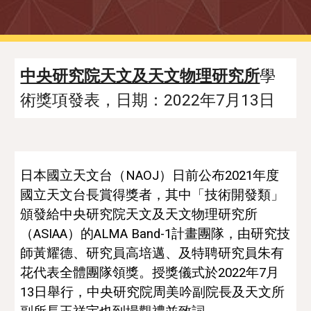
中央研究院天文及天文物理研究所
學
術獎項
發表，日期：202
2
年
7
月
13
日
日本國立天文
台
（
NAOJ
）
日前公布2021年度
國立天文台長賞得獎者，其中「技術開發類」
頒發給
中央研究院天文及天文物理研究所
（ASIAA）的ALMA
 Band-1計畫團隊，由
研究技
師黃耀德、研究員高培邁、及特聘研究員朱有
花代表全體團隊領獎。授獎儀式於2022年7月
13日舉行，
中央研究院
周美吟副院長及
天文
所