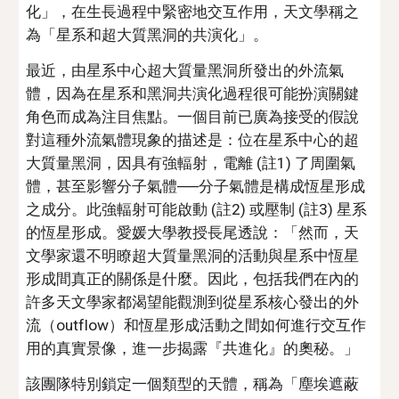
化」，在生長過程中緊密地交互作用，天文學稱之
為「星系和超大質黑洞的共演化」。
最近，由星系中心超大質量黑洞所發出的外流氣
體，因為在星系和黑洞共演化過程很可能扮演關鍵
角色而成為注目焦點。一個目前已廣為接受的假說
對這種外流氣體現象的描述是：位在星系中心的超
大質量黑洞，因具有強輻射，電離 (註1) 了周圍氣
體，甚至影響分子氣體──分子氣體是構成恆星形成
之成分。此強輻射可能啟動 (註2) 或壓制 (註3) 星系
的恆星形成。愛媛大學教授長尾透說：「然而，天
文學家還不明瞭超大質量黑洞的活動與星系中恆星
形成間真正的關係是什麼。因此，包括我們在內的
許多天文學家都渴望能觀測到從星系核心發出的外
流（outflow）和恆星形成活動之間如何進行交互作
用的真實景像，進一步揭露『共進化』的奧秘。」
該團隊特別鎖定一個類型的天體，稱為「塵埃遮蔽