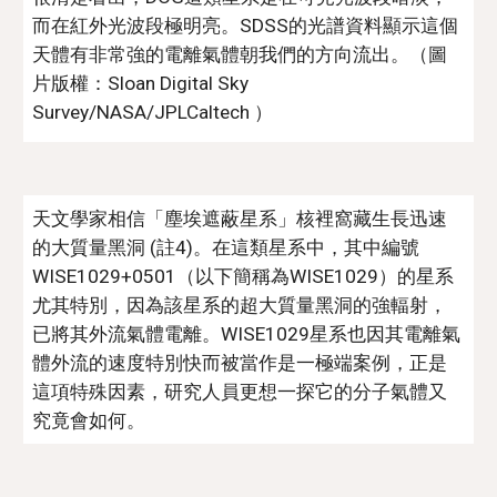
而在紅外光波段極明亮。SDSS的光譜資料顯示這個
天體有非常強的電離氣體朝我們的方向流出。（圖
片版權：Sloan Digital Sky 
Survey/NASA/JPLCaltech ） 
天文學家相信「塵埃遮蔽星系」核裡窩藏生長迅速
的大質量黑洞 (註4)。在這類星系中，其中編號
WISE1029+0501（以下簡稱為WISE1029）的星系
尤其特別，因為該星系的超大質量黑洞的強輻射，
已將其外流氣體電離。WISE1029星系也因其電離氣
體外流的速度特別快而被當作是一極端案例，正是
這項特殊因素，研究人員更想一探它的分子氣體又
究竟會如何。