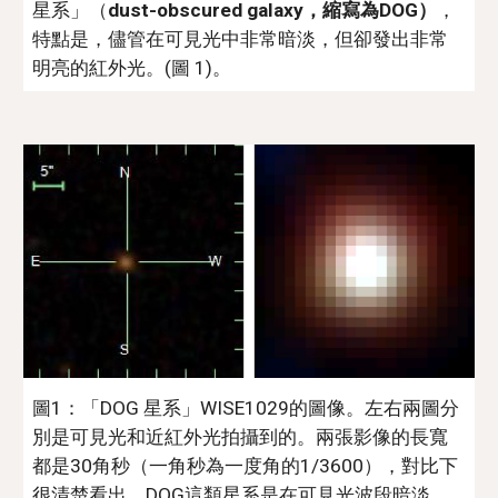
星系」（
dust-obscured galaxy，縮寫為DOG）
，
特點是，儘管在可見光中非常暗淡，但卻發出非常
明亮的紅外光。(圖 1)。
圖1：「DOG 星系」WISE1029的圖像。左右兩圖分
別是可見光和近紅外光拍攝到的。兩張影像的長寬
都是30角秒（一角秒為一度角的1/3600），對比下
很清楚看出，DOG這類星系是在可見光波段暗淡，