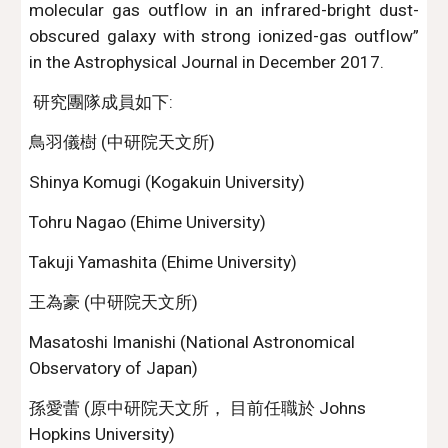
molecular gas outflow in an infrared-bright dust-
obscured galaxy with strong ionized-gas outflow”
in the Astrophysical Journal in December 2017.
 研究團隊成員如下:
鳥羽儀樹 (中研院天文所) 
Shinya Komugi (Kogakuin University) 
Tohru Nagao (Ehime University) 
Takuji Yamashita (Ehime University) 
王為豪 (中研院天文所)
Masatoshi Imanishi (National Astronomical 
Observatory of Japan) 
孫愛蕾 (原中研院天文所， 目前任職於 Johns 
Hopkins University)