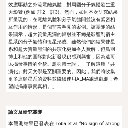
效應驅動之外流電離氣體，對周圍分子氣體發生重
大影響 (例如, 註2、註3)。然而，如同本次研究結果
所呈現的，在電離氣體和分子氣體間並沒有緊密相
互作用的情形，是個非常罕見的案例。該團隊的結
果顯示，超大質量黑洞的輻射並不總是影響到宿主
星系的分子氣體和恆星形成。雖然他們的結果使星
系和超大質量黑洞的共演化更加令人費解，但鳥羽
博士和他的團隊對此新發現仍感到興奮，因為這可
以揭發事情的全貌。鳥羽博士說，「了解這種『共
演化』對天文學是至關重要的。因此，我們將收集
更多這類星系的資料並繼續使用ALMA跟進觀測，希
望能揭露事實真相。」 
論文及研究團隊
本觀測結果已發表在 Toba et al. “No sign of strong