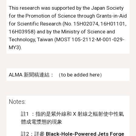
This research was supported by the Japan Society 
for the Promotion of Science through Grants-in-Aid 
for Scientific Research (No. 15H02074, 16H01101, 
16H03958) and by the Ministry of Science and 
Technology, Taiwan (MOST 105-2112-M-001-029-
MY3).
ALMA 新聞稿連結： （to be added here）
Notes:
註1 ：指的是紫外線和 X 射線之輻射使中性氣
體成電漿態的現象
註2：詳參 
Black-Hole-Powered Jets Forge 