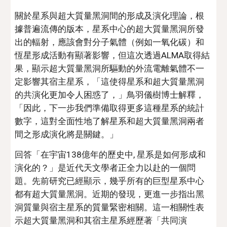
關於星系與超大質量黑洞間的形成及演化理論，根
據普遍流傳的版本，星系中心的超大質量黑洞所發
出的輻射，應該會對分子氣體（例如一氧化碳）和
恆星形成活動有顯著影響，但這次透過ALMA取得結
果，顯示超大質量黑洞所驅動的外流電離氣體不一
定影響其宿主星系，「這使得星系和超大質量黑洞
的共演化更加令人困惑了，」鳥羽儀樹博士解釋，
「因此，下一步我們準備取得更多這種星系的統計
數字，這對全面性地了解星系和超大質量黑洞兩者
間之形成演化將是關鍵。」
回答「在宇宙138億年的歷史中, 星系是如何形成和
演化的？」是近代天文學者正全力以赴的一個問
題。先前研究已經顯示，幾乎所有的巨型星系中心
都有超大質量黑洞。近期的發現，更進一步指出黑
洞質量與宿主星系的質量緊密相關。這一相關性表
示超大質量黑洞和其宿主星系經歷著「共同演