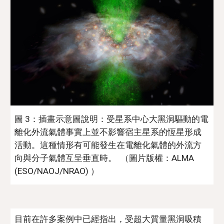
圖 3：插畫示意圖說明：受星系中心大黑洞驅動的電
離化外流氣體事實上並不影響宿主星系的恆星形成
活動。這種情形有可能發生在電離化氣體的外流方
向與分子氣體互呈垂直時。  （圖片版權：ALMA 
(ESO/NAOJ/NRAO) ）
目前在許多案例中已經指出，受超大質量黑洞吸積