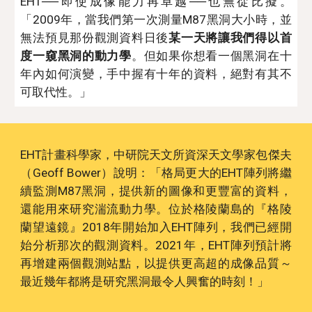
EHT──即使成像能力再卓越──也無從比擬
。
「2009年，當我們第一次測量M87黑洞大小時，並
無法預見那份觀測資料日後
某一天將讓我們得以首
度一窺黑洞的動力學
。但如果你想看一個黑洞在十
年內如何演變，手中握有十年的資料，絕對有其
不
可取代性。」
EHT計畫科學家，中研院天文所資深天文學家包傑夫
（Geoff Bower）說明：「格局更大的EHT陣列將繼
續監測M87黑洞，提供新的圖像和更豐富的資料，
還能用來研究湍流動力學。位於格陵蘭島的『格陵
蘭望遠鏡』2018年開始加入EHT陣列，我們已經開
始分析那
次
的觀測資料。2021年，EHT陣列預計將
再增建兩個觀測站點，以提供更高超的成像品質～
最近幾年都將是研究黑洞最令人興奮的時刻！」