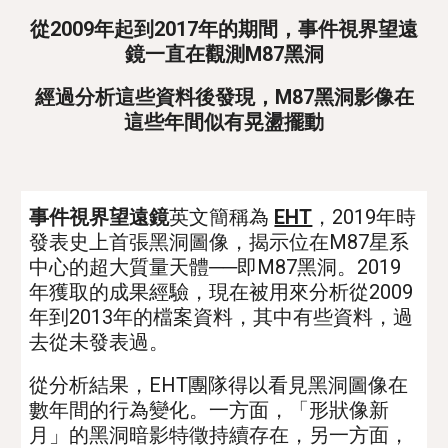
從2009年起到2017年的期間，事件視界望遠
鏡一直在觀測M87黑洞
經過分析
這些資料
後發現，M87黑洞影像在
這些年間似有
晃盪擺動
事件視界望遠鏡
英文
簡稱為 
EHT
，
2019年
時
發
表
史上首張黑洞圖像，揭示位在M87星系
中心的超大質量天體──即M87黑洞。2019
年獲取的成果經驗，現在被用來分析從2009
年到2013年的檔案資料，其中有些資料
，
過
去從未發表過。
從分析結果，EHT團隊得以看見黑洞圖像在
數年間的行為變化
。
一方面，「形狀像新
月」的黑洞
暗
影特徵持續存在，
另一方面
，