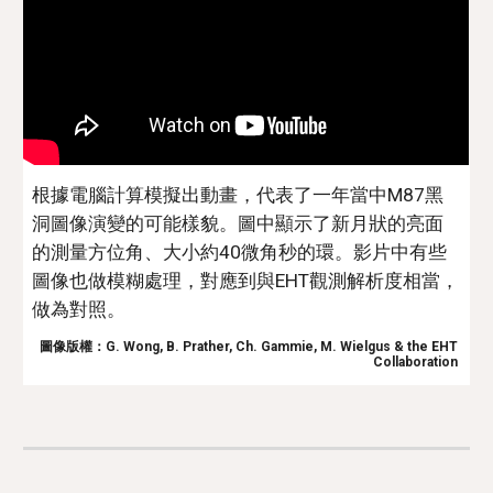
根據
電腦計算
模擬出動畫，代表了一年當中M87黑
洞圖像演變的可能樣貌。圖中顯示了新月狀
的
亮面
的
測量方位角、大小約4
0
微角秒的環。影片中
有些
圖像也做模糊處理，
對應到
與EHT觀測解析度相
當
，
做
為對照。
圖像版權：
G. Wong, B. Prather, Ch. Gammie, M. Wielgus & the EHT 
Collaboration 