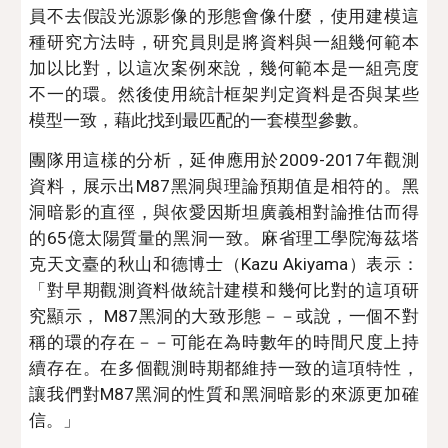
員不去假設光源影像的形態會像什麼，使用建模這
種研究
方法時
，研究
員則是
將資料與一組幾何範本
加以比對，
以
這次案例來說，幾何範本是一組亮度
不一的環。然後使用統計框架判定資料是否與某些
模型一致，藉此找到最匹配的一套模型參數。
團隊用這樣的分析，延伸應用於2009-2017年觀測
資料，展示出M87黑洞與理論預期值是相符的
。
黑
洞暗影的直徑，
與依
愛因斯坦廣義相對論推估而得
的65億太陽質量的黑洞一致。麻省理工學院海茲塔
克天文臺的秋山和
德博士（
Kazu Akiyama）表示
：
「對早期
觀測資料做統計
建模
和
幾何比對的這項研
究顯示， M87黑洞的大致形態
－－
或說
，
一個不對
稱的環的存在－－可能在為時數年的時間尺度上持
續存在。在多個觀測時期都維持一致的
這項
特性，
讓我們對M87黑洞的性質和黑洞暗影的
來源更加確
信
。」