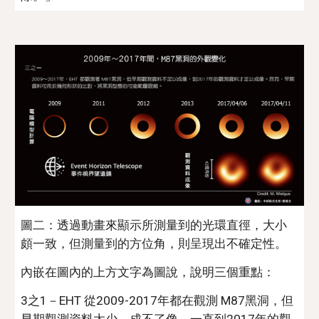
圖
二：透過
動畫來顯示所測量到的光環直徑，大小
頗
一致，但測量到的方位角，則呈現出不確定性。
內嵌在圖內的上方文字為圖說，說明三個重點：
3之1－EHT 從
2009-2017年都在觀測 M87
黑洞，但