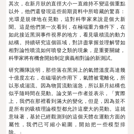
其次
，
在
新月狀的直徑
大小
一直維持
不變這個重點
以外
，
他們還
發現這些前期資料中所
暗藏的
驚喜：
光環是規律地在晃動，這對科學家來說是個大新
聞。這是他們第一次看到，在極端重力條件下，在
如此接近黑洞事件視界的地方，看見吸積流的動力
結構。持續研究這個區域，對詳盡掌握並理解譬如
相對論性噴流如何噴發之類的現象，是重要關鍵，
科學家將有機會開始制定廣義相對論的新測試。
研究團隊說明，
那些落在黑洞上的氣體溫度高達
幾
十億度左右，在磁場的作用下，氣體被電離化，
所
以
形成湍流。因為物質流動湍急，所以新月結構也
似乎隨時間
在
晃動
。
論文第一作者並表示，「實際
上，我們在那裡看到滿大的變化，但是，因為並
不
是
所有的吸積理論模型都
允許
這麼
大的
晃動。這就
意味著，基於已經觀測到的這個天體在運動方面的
屬性
，我們已可縮小範圍，開始把一些模型排
除。」