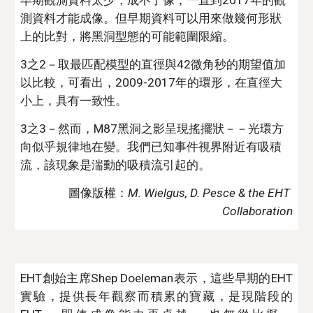
早期觀測資料太少，成不了像，一直到2017年的觀
測資料才能成像。但早期資料可以用來做幾何形狀
上的比對，將黑洞型態的可能範圍限縮。
3之2－取最匹配模型的直徑與42微角秒的期望值加
以比較，可看出，2009-2017年的環形，在直徑大
小上，具有一致性。
3之3－然而，M87黑洞之影呈現搖擺狀－－光環方
向似乎規律地在變。我們已知事件視界附近有吸積
流，該現象是湍動的吸積流引起的。 
圖像版權：
M. Wielgus, D. Pesce & the EHT 
Collaboration
EHT創始主席Shep Doeleman表示，這些早期的EHT
實驗，提供長
年
觀察
而
積累的寶藏，是現階段的