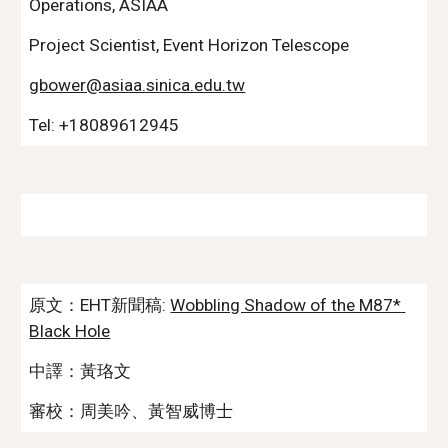
Operations, ASIAA
Project Scientist, Event Horizon Telescope
gbower@asiaa.sinica.edu.tw
Tel: 
+18089612945
原文：EHT新聞稿: 
Wobbling Shadow of the M87* 
Black Hole
中譯：黃珞文 
審校：周美吟、黃智威博士