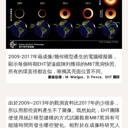
2009-2017年藉成像/幾何模
型
產生的電腦模擬圖，
顯示每個時期
EHT望遠鏡陣列獲得的M87黑洞快照。
所有的環直徑都近似，
唯獨
其亮面位置不同。
圖像版權：M. Wielgus
、
D. Pesce
、
EHT 
團隊
由於2009
~
2013年的觀測資料比2017年的少
很
多，
所以用那些資料產生不了圖像。既然如此，EHT團隊
便使用統計模型
建構
的方式
試圖
觀察M87黑洞有可
能隨時間而發生哪些變化。相對於在成像
時
研究人