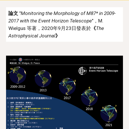
論文
"
Monitoring the Morphology of M87* in 2009-
2017 with the Event Horizon Telescope
"，M. 
Wielgus 
等著，2020年9月2
3日
發表於
《
The 
Astrophysical Journal
》