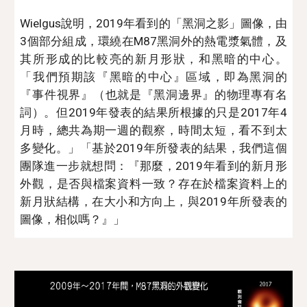
Wielgus
說明，
2019年看到的「黑洞之影」圖像，由
3
個部分組成，環繞在M87黑洞外的熱電漿氣體，
及
其
所形成的比較亮的新月形狀，
和
黑暗的中心
。
「
我們預期
該『
黑暗的中心
』
區域，
即為
黑洞的
『
事件視界
』
（
也就是『
黑洞邊界
』
的物理專有名
詞）。但2019年發表的結果
所
根據的只是2017年4
月時，總共為期一週的觀察，時間太短，看不到太
多變化。」「基於2019年所發
表
的結果，我們這個
團隊進一步就想問：『那麼，2019年看到的新月形
外觀，是否與檔案資料一致？存在於檔案資料上的
新月狀結構，
在
大小和方向上，與2019年所發表的
圖像，相似嗎？』」