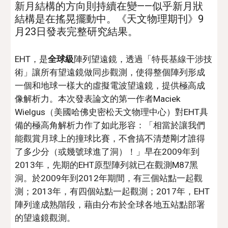
新月結構的方向
則
持續在變——似乎新月狀
結構是在搖晃擺動
中
。《天文物理期刊》9
月23日發表完整研究結果。
EHT，是
全球
級
陣列望遠鏡，透過「特長基線干涉技
術」
讓
所有望遠鏡
做
同步觀測，
使得
整個陣列形成
一個和地球一樣大的虛擬電波望遠鏡，提供極高成
像解析力。本次發表論文的第一作者Maciek 
Wielgus（美國哈佛史密松天文物理中心）
對
EHT
具
備的極
高角解析力
作了
如此形容：「相當於讓我們
能觀賞月球上的撞球比賽，不會搞不清楚剛才誰得
了多少分（或幾號球進了洞）！」早在2009年到
2013年，先期的EHT原型陣列
就
已在觀測M87黑
洞
。
於2009年到2012年
期間
，有三個站點一起觀
測
；
2013年，有四個站點一起觀測
；
2017年，EHT
陣列
達成熟階段，藉由分布於全球各地
五
站點部署
的
望遠鏡觀測。 