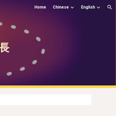
Home
Chinese
English
ion
長