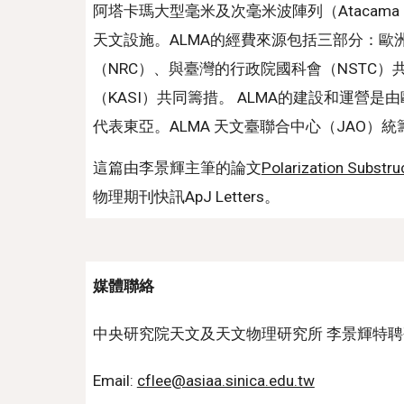
阿塔卡瑪大型毫米及次毫米波陣列（Atacama Lar
天文設施。ALMA的經費來源包括三部分：歐
（NRC）、與臺灣的行政院國科會（NSTC
（KASI）共同籌措。 ALMA的建設和運營
代表東亞。ALMA 天文臺聯合中心（JAO）
這篇由李景輝主筆的論文
Polarization Substru
物理期刊快訊ApJ Letters。
媒體聯絡
中央研究院天文及天文物理研究所 李景輝特
Email:
cflee@asiaa.sinica.edu.tw