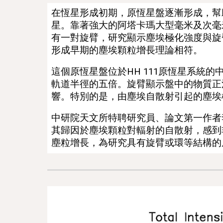
在恆星形成初期，原恆星盤逐漸形成，幫
星。靠著強大的阿塔卡瑪大型毫米及次毫
有一對旋臂，研究顯示塵埃極化強度與旋
形成早期的塵埃顆粒增長理論相符。
這個
原恆星
盤位於HH 111原恆星系統
軌道半徑的五倍。旋臂顯示盤中的物質正
響
。特別的是，由塵埃自散射引起的塵埃
中研院天文所特聘研究員、
論文
第一
作者
其歸因於塵埃顆粒對輻射的自散射，
感到
塵粒增長，為研究具有旋臂或環等結構的