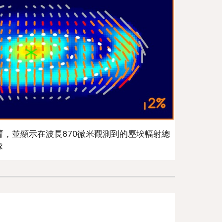
臂，並顯示在波長870微米觀測到的塵埃輻射總
隊