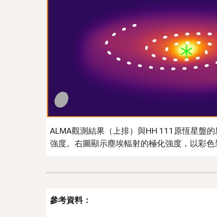
ALMA觀測結果（上排）與HH 111原恆
強度。右圖顯示塵埃輻射的極化強度，以彩色
參考資料：