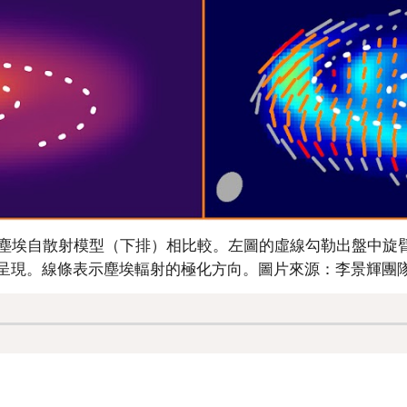
星盤的塵埃自散射模型（下排）相比較。左圖的虛線勾勒出盤中旋
呈現。線條表示塵埃輻射的極化方向。
圖片來源：李景輝團