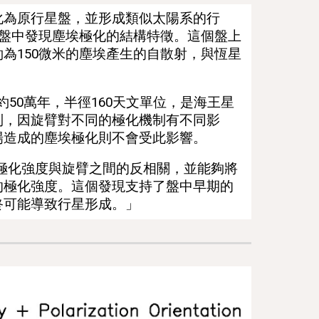
化為原行星盤，並形成類似太陽系的行
星盤中發現塵埃極化的結構特徵。這個盤上
為150微米
的塵埃產生的
自散射
，與恆星
約50萬年，半徑160天文單位，是海王星
制，因旋臂對不同的極化機制有不同影
場造成的塵埃極化則不會受此影響。
的極化強度與旋臂之間的反相關，並能夠將
的極化強度。這個發現支持了盤中早期的
終可能導致行星形成。」