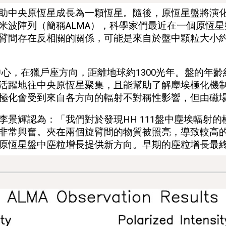
助中央原恆星成長為一顆恆星。隨後，原恆星盤將演
米波陣列（簡稱ALMA），科學家們最近在一個原恆
臂間存在反相關的關係，可能是來自於盤中
顆粒大小約
的中心，在獵戶座方向，距離地球約1300光年。盤的年齡
活躍地往中央原恆星聚集，且
能
幫助了解
塵埃極化機
極化會受到來自各方向的輻射不對稱性影響，但由磁
李
景輝認為：「我們對於發現HH 111盤中塵埃輻射
非常興奮
。夾在兩個旋臂間的物質被照亮，導致較高
原恆星盤中塵粒增長提供新方向。早期的塵粒增長最