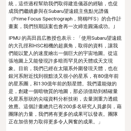
統，這些過程幫助我們取得建造儀器的經驗，也促
成我們繼續參與在Subaru望遠鏡主焦點光譜儀
（Prime Focus Spectrograph，簡稱PFS）的合作計
畫案，我們預期該案也會再一次締造圓滿成功。｣
IPMU 的高田昌広教授也表示：「使用Subaru望遠鏡
的大孔徑和HSC相機的超廣角，取得的資料，讓我
們能以驚人的速度繪出一個巨大的宇宙地圖。從這
張地圖上又能發現許多暗而罕見的天體或天文現
象。目前，我們已經在太陽系外圍發現天體，也在
銀河系附近找到很黯淡又很小的星系，有80億年前
的星系團，和130億年前的類星體。我們還能做的
是，創建一個暗物質的地圖，那必須借助到精確量
化星系形狀的尖端資料分析技術，去量測重力透鏡
效應。這個計畫總共已有200多名研究人員參與，藉
團隊的力量，我們將有更多的成果可以發表。團隊
正在加倍努力取得更多令人興奮的成果。」