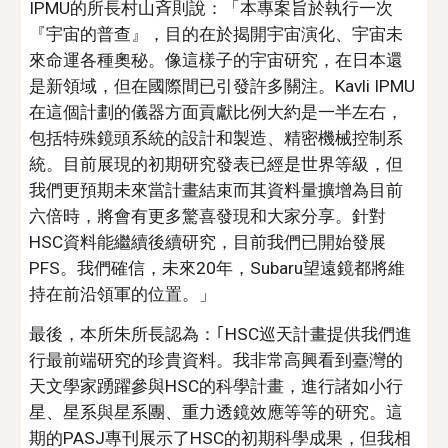
IPMU的所長村山斉則說：「本專案旨於執行一次
『宇宙的普查』，目的在於揭開宇宙演化、宇宙未
來命運各種奧秘。像這樣子的宇宙研究，在日本還
是新領域，但在國際間已引發許多關注。Kavli IPMU
在這個計劃的儀器方面貢獻比例大約是一半左右，
包括特殊鏡頭系統的設計和製造、精密機械控制系
統。目前展現的初期研究發表已經是世界等級，但
我們更預期未來當計畫結束而其資料量擴增為目前
六倍時，將會有更多驚喜發現和大家分享。針對
HSC資料能繼續後續研究，目前我們已開始發展
PFS。我們確信，未來20年，Subaru望遠鏡都將維
持在前沿領軍的位置。」
最後，本所朱所長認為：｢HSC巡天計畫提供我們進
行最前端研究的珍貴資料。我非常高興看到臺灣的
天文學家踴躍參與HSC的科學計畫，進行諸如小行
星、星系與星系團、重力透鏡效應等等的研究。這
期的PASJ專刊展示了HSC的初期科學成果，但我相