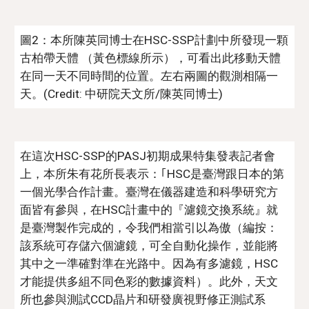
圖2：本所陳英同博士在HSC-SSP計劃中所發現一顆
古柏帶天體 （黃色標線所示），可看出此移動天體
在同一天不同時間的位置。左右兩圖的觀測相隔一
天。(Credit: 中研院天文所/陳英同博士)
在這次HSC-SSP的PASJ初期成果特集發表記者會
上，本所朱有花所長表示：｢HSC是臺灣跟日本的第
一個光學合作計畫。臺灣在儀器建造和科學研究方
面皆有參與，在HSC計畫中的『濾鏡交換系統』就
是臺灣製作完成的，令我們相當引以為傲（編按：
該系統可存儲六個濾鏡，可全自動化操作，並能將
其中之一準確對準在光路中。因為有多濾鏡，HSC
才能提供多組不同色彩的數據資料）。此外，天文
所也參與測試CCD晶片和研發廣視野修正測試系