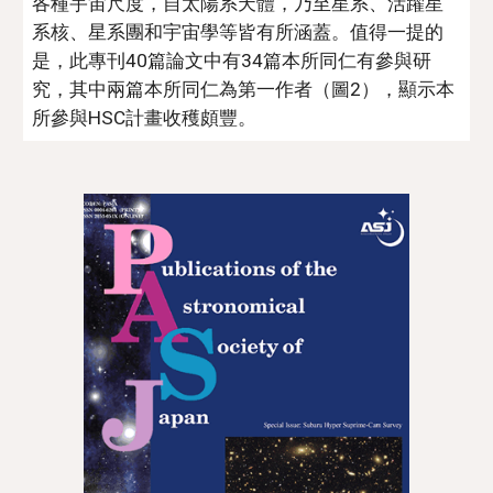
各種宇宙尺度，自太陽系天體，乃至星系、活躍星
系核、星系團和宇宙學等皆有所涵蓋。值得一提的
是，此專刊40篇論文中有34篇本所同仁有參與研
究，其中兩篇本所同仁為第一作者（圖2），顯示本
所參與HSC計畫收穫頗豐。