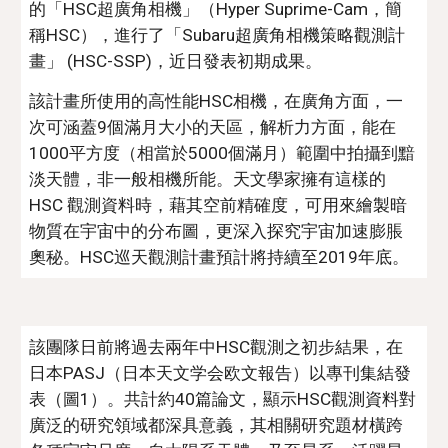
的「HSC超廣角相機」（Hyper Suprime-Cam，簡
稱HSC），進行了「Subaru超廣角相機策略觀測計
畫」 (HSC-SSP)，近日發表初期成果。
該計畫所使用的高性能HSC相機，在廣角方面，一
次可涵蓋9個滿月大小的天區，解析力方面，能在
1000平方度（相當於5000個滿月）範圍中拍攝到黯
淡天體，非一般相機所能。天文學家擁有這樣的 
HSC 觀測資料時，藉其空前精確度，可用來繪製暗
物質在宇宙中的分布圖，更深入探究宇宙加速膨脹
奧秘。HSC巡天觀測計畫預計將持續至2019年底。
該團隊日前將過去兩年中HSC觀測之初步結果，在
日本PASJ（日本天文学会欧文報告）以專刊集結發
表（圖1）。共計約40篇論文，顯示HSC觀測資料對
廣泛的研究領域都深具意義，其相關研究題材橫跨