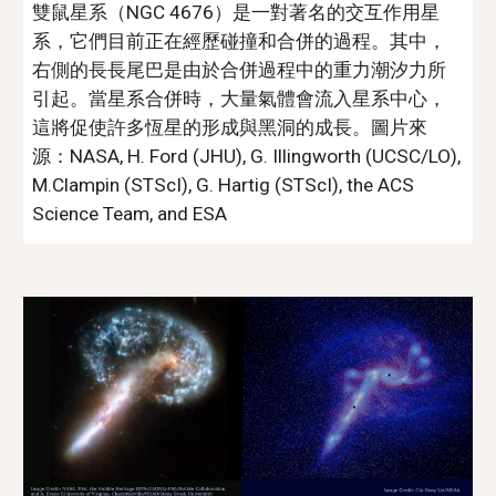
雙鼠星系（NGC 4676）是一對著名的交互作用星
系，它們目前正在經歷碰撞和合併的過程。其中，
右側的長長尾巴是由於合併過程中的重力潮汐力所
引起。當星系合併時，大量氣體會流入星系中心，
這將促使許多恆星的形成與黑洞的成長。
圖
片來
源
：
NASA, H. Ford (JHU), G. Illingworth (UCSC/LO),
M.Clampin (STScI), G. Hartig (STScI), the ACS
Science Team, and ESA