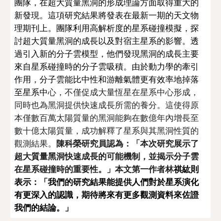
團隊，在超大質量黑洞的形成理論方面取得重大的
新發現。這項研究結果將發表在最新一期的天文物
理期刊上。團隊利用高解析度的星系碰撞模擬，探
討超大質量黑洞的成長以及對宿主星系的影響。透
過引入新的分子雲模型，他們發現黑洞的成長主要
來自星系碰撞時的分子雲吸積。由於動力學的牽引
作用，分子雲能比中性和游離氣體更有效率地掉落
至星系中
心，不僅促成大量恆星在星系中心形成，
同時也為黑洞提供快速成長所需的養分。這使得原
本僅數百萬太陽質量的黑洞能夠在數億年內增長至
數十億太陽質量，成功解釋了星系與其黑洞性質的
觀測結果。
陳科榮研究員認為：「本次研究展示了
超大質量黑洞快速成長的可能機制，並揭示分子雲
在星系碰撞時的重要性。」本文第一作者林
祺紘則
表示：
「我們的研究結果能提供人們對於星系演化
有更深入的認識，期待將來有更多觀測資料來佐證
我們的結論。」