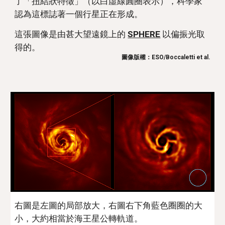
了「扭結狀特徵」（以白虛線圓圈表示），科學家
認為這標誌著一個行星正在形成。
這張圖像是由甚大望遠鏡上的 
SPHERE
 以偏振光取
得的。
圖像版權：ESO/Boccaletti et al.
右圖是左圖的局部放大，右圖右下角藍色圈圈的大
小，大約相當於海王星公轉軌道。