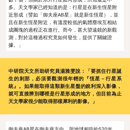
多。天文學家已經知道的是：行星是在新生恆星附
近形成（譬如「御夫座AB星」就是新生恆星），並
且在新生恆星附近，有溫度較低的氣體塵埃互相結
成團塊的過程正在進行。而今，甚大望遠鏡的新觀
測，對於這種過程究竟如何發生，提供了關鍵證
據。」
中研院天文所助研究員湯雅雯說：「要抓住行星誕
生的剎那，必須要觀測很年輕的『恆星－行星系
統』。如果能取得這類新生星盤的銳利深入影像，
就可直接辨別哪裡是行星形成的地方，但目前為止
天文學家很少能取得那樣犀利的影像。」
御夫座AB星在御夫座方向，與地球相距約520光