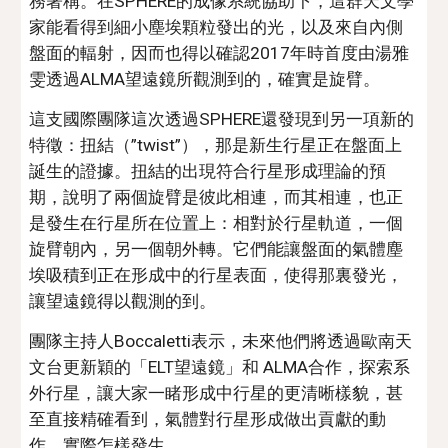
務著稱。在SPHERE的成像系統協助下，這群天文學
家能看得到細小塵埃顆粒發出的光，以及來自內側
盤面的輻射，因而也得以確認2017年時首度由湯雅
雯透過ALMA望遠鏡所觀測到的，確實是旋臂。
這支國際團隊這次透過SPHERE還發現到另一項新的
特徵：扭結（”twist”），那是新生行星正在盤面上
誕生的證據。扭結的出現符合行星形成理論的預
期，說明了兩個旋臂是彼此相連，而其相連，也正
是發生在行星所在位置上：相對於行星軌道，一個
旋臂朝內，另一個朝外轉。它們能讓盤面的氣體塵
埃吸積到正在形成中的行星表面，使得那裏發光，
讓望遠鏡得以觀測的到。
團隊主持人Boccaletti表示，未來他們將透過歐南天
文台更新穎的「ELT望遠鏡」和 ALMA合作，探索系
外行星，讓大家一睹形成中行星的更清晰樣貌，甚
至直接精確看到，氣體對行星形成做出貢獻的動
作，實際怎樣發生。