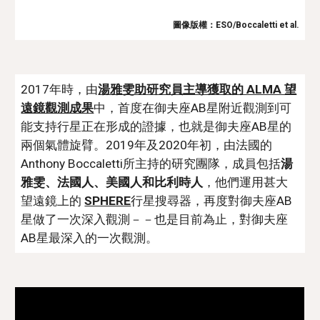
圖像版權：ESO/Boccaletti et al.
2017年時，由
湯雅雯助研究員主導獲取的 ALMA 望
遠鏡觀測成果
中，首度在御夫座AB星附近觀測到可
能支持行星正在形成的證據，也就是御夫座AB星的
兩個氣體旋臂。2019年及2020年初，由法國的
Anthony Boccaletti所主持的研究團隊，成員包括
湯
雅雯、法國人、美國人和比利時人
，他們運用甚大
望遠鏡上的 
SPHERE
行星搜尋器，再度對御夫座AB
星做了一次深入觀測－－也是目前為止，對御夫座
AB星最深入的一次觀測。