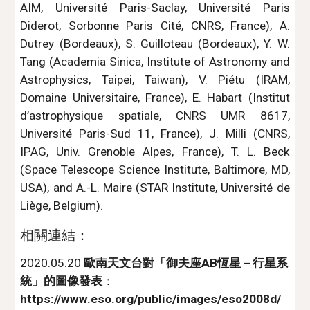
AIM, Université Paris-Saclay, Université Paris
Diderot, Sorbonne Paris Cité, CNRS, France), A.
Dutrey (Bordeaux), S. Guilloteau (Bordeaux), Y. W.
Tang (Academia Sinica, Institute of Astronomy and
Astrophysics, Taipei, Taiwan), V. Piétu (IRAM,
Domaine Universitaire, France), E. Habart (Institut
d’astrophysique spatiale, CNRS UMR 8617,
Université Paris-Sud 11, France), J. Milli (CNRS,
IPAG, Univ. Grenoble Alpes, France), T. L. Beck
(Space Telescope Science Institute, Baltimore, MD,
USA), and A.-L. Maire (STAR Institute, Université de
Liège, Belgium).
相關連結：
2020.05.20 
歐南天文台對「御夫座AB恆星－行星系
統」的圖像發表
：
https://www.eso.org/public/images/eso2008d/