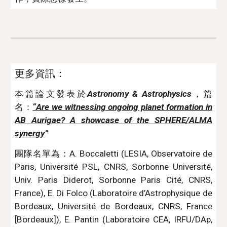
更多資訊：
本篇論文發表於
Astronomy & Astrophysics
，篇
名：
“Are we witnessing ongoing planet formation in
AB Aurigae? A showcase of the SPHERE/ALMA
synergy
”
團隊名單為：A. Boccaletti (LESIA, Observatoire de
Paris, Université PSL, CNRS, Sorbonne Université,
Univ. Paris Diderot, Sorbonne Paris Cité, CNRS,
France), E. Di Folco (Laboratoire d’Astrophysique de
Bordeaux, Université de Bordeaux, CNRS, France
[Bordeaux]), E. Pantin (Laboratoire CEA, IRFU/DAp,