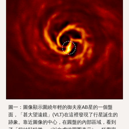
圖一：圖像顯示圍繞年輕的御夫座AB星的一個盤
面，「甚大望遠鏡」(VLT)在這裡發現了行星誕生的
跡象。靠近圖像的中心，在圓盤的內部區域，看到