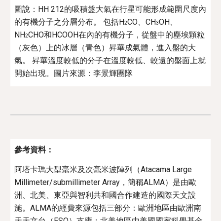
圖
說
：
HH 212的吸積盤大氣在行星可能形成範圍尺度內
的有機分子之分層分布。 包括H
CO、CH
OH、
2
3
NH
CHO和HCOOH在內的有機分子，從盤中的塵埃顆粒
2
（灰色）上的冰層（青色）昇華成氣體，進入盤的大
氣。 昇華溫度較低的分子在溫度較低、較遠的盤面上就
開始出現
。圖片來源：李景輝團隊
參考資料：
阿塔卡瑪大型毫米及次毫米波陣列（Atacama Large 
Millimeter/submillimeter Array，簡稱ALMA）是由歐
洲、北美、東亞與智利共和國合作建造的國際天文設
施。ALMA的經費來源包括三部分：歐洲地區由歐洲南
天天文台（ESO）支應；北美地區由美國國家科學基金