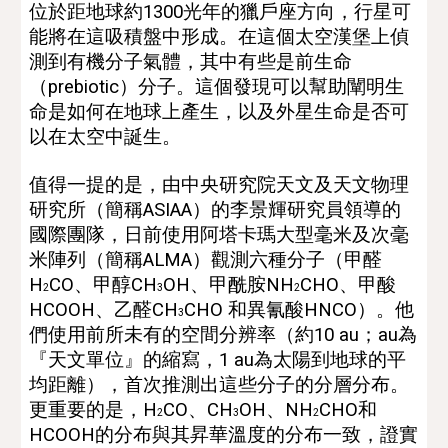
位於距地球約1300光年的獵戶座方向，
行星可
能將在這吸積盤中形成。在這個太空漢堡上偵
測到有機分子氣體，其中有些是前生命
（prebiotic）分子。這個發現可以幫助闡明生
命是如何在地球上產生，以及外星生命是否可
以在太空中誕生。 
值得一提
的是，
由中央研究院天文及天文物理
研究所（簡稱ASIAA）的李景輝研究員領導的
國際團隊，日前使用阿塔卡瑪大型毫米及次毫
米陣列（簡稱ALMA）觀測
六種分子（甲醛
H
CO、甲醇CH
OH、甲酰胺NH
CHO、甲酸
2
3
2
HCOOH、乙醛CH
CHO 和異氰酸HNCO）。他
3
們使
用前所未有的空間分辨率（約10 au；au為
『天文單位』的縮寫，1 au為太陽到地球的平
均距離），首次推測出這些分子的分層分布。 
更重要的是，H
CO、CH
OH、NH
CHO和
2
3
2
HCOOH的分布與其昇華溫度的分布一致，證實