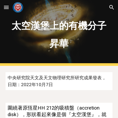
Skip to main content
Skip to navigation
太空漢堡上的有機分子
昇華
中央研究院天文及天文物理研究所研究成果發表，
日期：2022年
10
月
7
日 
圍繞著原
恆星HH 212的吸積盤（
accretion 
disk
）
，
形狀看起來像是個『太空漢堡』，就