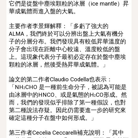
它們是從盤中塵埃顆粒的
冰
層（ice mantle）昇
華成氣體而進入盤的大氣。
主要作者李景輝
解釋
：
「多虧了強大的 
ALMA，我們終於可以分辨出盤上大氣有機分
子的分層分布。我們發現具有較低昇華溫度的
分子會出現在距離中心較遠、溫度較低的盤
上。這現象代表分子最初必定存在於盤中塵埃
顆粒的冰層，然後受熱昇華成氣體。」
論文的第二作者Claudio Codella也表示：
「NH
CHO 是一種前生命分子，被認為可能是
2
由冰層中的HNCO、或是氣態的H
CO形成。然
2
而，我們的發現似乎排除了第一種假設，也對
第二種說法存疑。因此仍需要進一步的研究來
確定這種分子在盤中如何形成。」
第三作者Cecelia Ceccarelli補充
說明：「其中