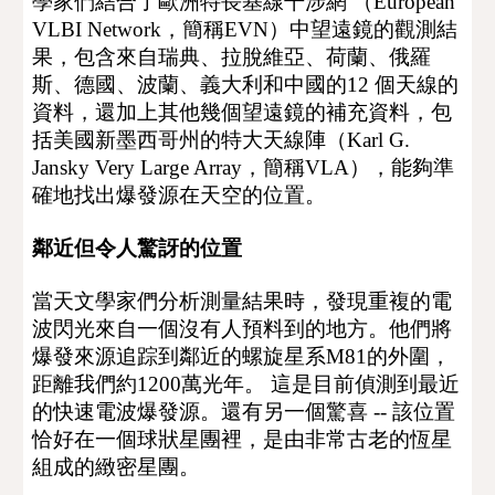
學家們結合了歐洲特長基線干涉網 （European 
VLBI Network，簡稱EVN）中望遠鏡的觀測結
果，包含來自瑞典、拉脫維亞、荷蘭、俄羅
斯、德國、波蘭、義大利和中國的
12 個天線的
資料
，還加上
其他幾
個
望遠鏡的補充資料，包
括美國新墨西哥州的
特
大天線陣
（
Karl G. 
Jansky 
Very Large Array，簡稱VLA）
，
能夠準
確地找出爆發源在天空的位置。
鄰近但令人驚訝的位置
當天文學家們分析測量結果時，發現重複的電
波閃光來自一個沒有人預料到的地方。他們將
爆發來源追踪到鄰近的螺旋星系M81的外圍，
距離我們約1200萬光年。 這是目前偵測到最近
的快速電波爆發源。還有另一個驚喜 -- 該位置
恰好在一個球狀星團裡，是由非常古老的恆星
組成的緻密星團。