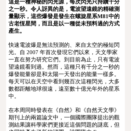
這是一種神秘的閃光源，每次閃光只持續千分
之一秒。令人訝異的是，電波望遠鏡的精確測
量顯示，這些爆發是發生在螺旋星系M81中的
古老恆星間，而且是以一種從未預料過的方式
產生。
快速電波爆是無法預測的、來自太空的極短閃
光。自 2007 年首次發現它們以來，天文學家
一直在努力研究它們。到目前為止，只有電波
望遠鏡看到過。然而，這種只有千分之一秒的
爆發能量卻是和太陽一天發出的能量一樣多。
每天可以在天空中看到幾百次這種閃光，大多
數都距離地球很遠，遠至數十億光年外的星系
中。
在本周同時發表在《自然》和《自然天文學》
期刊上的兩篇論文中，一個國際團隊提出的觀
測結果讓科學家們更接近這個問題的謎底，但