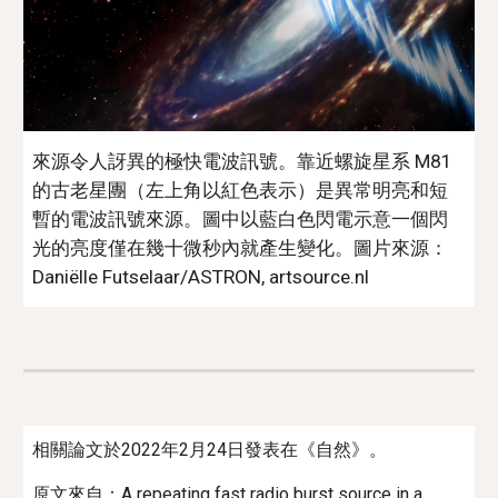
來源令人訝異的極快電波訊號。靠近螺旋星系 M81
的古老星團（左上角以紅色表示）是異常明亮和短
暫的電波訊號來源。圖中以藍白色閃電示意一個閃
光的亮度僅在幾十微秒內就產生變化。
圖片來源：
Daniëlle Futselaar/ASTRON, artsource.nl
相關論文於2022年
2
月2
4
日發表在《
自然
》。
原文來自：
A repeating fast radio burst source in a 