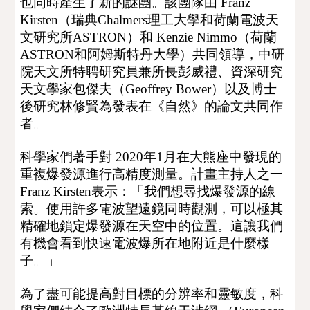
也同時產生了新的謎團。該團隊由 Franz 
Kirsten（瑞典Chalmers理工大學和荷蘭電波天
文研究所
ASTRON
）和 Kenzie Nimmo（荷蘭
ASTRON和阿姆斯特丹大學）共同領導，中研
院天文所
特聘研究員
兼所長彭威禮、資深研究
天文學家包傑夫（Geoffrey Bower）以及博士
後研究林修賢為發表在
《自然》的
論文共同作
者。
科學家們著手對 2020年1月在大熊座中發現的
重複爆發源進行高精度測量。計畫主持人之一
Franz Kirsten
表示：「我們想尋找爆發源的線
索。使用許多電波望遠鏡同時觀測，可以極其
精確地鎖定爆發源在天空中的位置。這讓我們
有機會看到快速電波爆所在地附近是什麼樣
子。」
為了盡可能提高對目標的分辨率和靈敏度，科