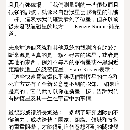
且具有強磁場。「我們測量到的一些很短而且
很強的訊號，就像來自蟹狀星雲脈衝星的訊號
一樣。這表示我們確實看到了磁星，但在以前
從未發現過磁星的地方」，Kenzie Nimmo補充
道。
未來對這個系統和其他系統的觀測將有助於判
斷來源是否真的是一顆不尋常的磁星，或者是
其他的東西，例如不尋常的脈衝星或在黑洞近
距離軌道上的緻密恆星。
Franz Kirsten
表示：
「這些快速電波爆似乎讓我們對恆星的生存和
死亡方式有了全新又意想不到的認知。 如果這
是真的，它們就可以像超新星一樣，告訴我們
有關恆星及其一生在宇宙中的事情。」
最後彭威禮所長總結：「多虧了研究團隊的不
懈努力，
成功跨越了國家、組織、領域和技術
的
重重阻礙
，
才能得到這個意想不到的關鍵發