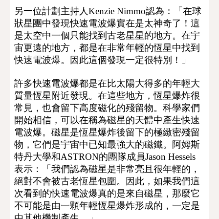
另一位計劃主持人
Kenzie Nimmo
認為
：「
在球
狀星團中發現快速電波爆實在是太神奇了！這
是太空中一個只能找到古老星星的地方。在宇
宙更遠的地方，都是在非常年輕的恆星中找到
快速電波爆
。因此這個發現一定很特別！」
許多快速電波爆都是在比太陽大得多的年輕大
質量恆星附近發現。在這些地方，恆星爆炸很
常見，也會留下高度磁化的殘留物。科學家們
開始相信，可以在稱為磁星的天體中產生快速
電波爆。磁星是恆星爆炸後留下的極緻密殘留
物，它們是宇宙中已知最強大的磁鐵。
阿姆斯
特丹大學和ASTRON的團隊成員Jason Hessels
表示
：「
我們認為磁星是非常亮且很年輕的，
絕對不會被古老恆星包圍。因此，如果我們這
次看到的快速電波爆真的是來自磁星，那麼它
不可能是由一顆年輕恆星爆炸形成的，一定是
由其他機制產生。」