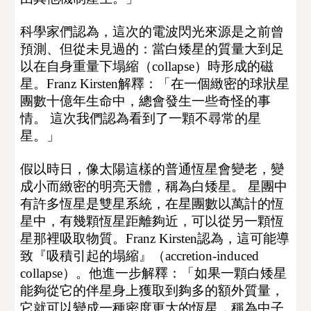
科學家們認為，這次的電波閃光來源是之前曾
預測、但從未見過的：當白矮星的質量大到足
以在自身重量下塌縮（collapse）時形成的磁
星。
Franz Kirsten解釋：「
在一個緻密的球狀星
團數十億年生命中，總會發生一些奇怪的事
情。 這次我們認為看到了一顆不尋常的星
星。」
假以時日，像太陽這樣的普通恆星會變老，變
成小而緻密的明亮天體，稱為白矮星。 星團中
有許多恆星是雙星系統，在星團數以萬計的恆
星中，有幾顆恆星距離夠近，可以從另一顆恆
星那裡吸取物質。
Franz Kirsten
認為，這可能導
致『吸積引起的塌縮』（
accretion-induced 
collapse
）。他進一步解釋：「如果一顆白矮星
能夠從它的伴星身上獲取到夠多的額外質量，
它就可以變成一種密度更大的恆星，稱為中子