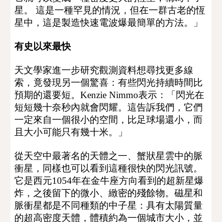
星。 這是一種罕見的情況，但在一群古老的恆
星中，這是製造快速電波爆最簡單的方法。」
有史以來最快
天文學家進一步研究觀測資料想尋找更多線
索，竟發現另一個驚喜：有些閃光持續時間比
預期的還要短。
Kenzie Nimmo
表示
：「閃光
在
短短幾十奈秒內就會閃耀。這告訴我們，它們
一定來自一個很小的空間，比足球場還小，而
且大小可能只有幾十米。」
從天空中最著名的天體之一、蟹狀星雲中的脈
衝星，同樣也可以看到這種很快的閃光訊號。
它是西元1054年在金牛座方向看到的超新星爆
炸，之後留下的微小、緻密的殘餘物。磁星和
脈衝星都是不同種類的中子星：具有太陽質量
的超高密度天體，體積約為一個城市大小，並