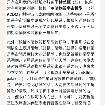
只有在和我們的距離小於數
千秒差距
（註1）以內，
才有可能偵測到。根據「
冷暗物質宇宙模型
」（即
ΛCDM
）對宇宙形成結構的預測，這些極微小星系可
能是宇宙間最早形成的初代星系，根據其運動特徵
可知，這種星系完全受暗物質主導，不過，至今我
們對暗物質來源卻仍一無所知。
此外，根據冷暗物質模型理論預測，宇宙形成在空
間構造上應具階層式結構，階層式結構的適用範圍
是宇宙間尺度較大的結構體，也就是質量範圍從星
系團到超暗星系這個範圍間的天體。這意味著像大
麥哲倫雲星系這樣的星系前來銀河系之時，應會夾
帶本身的「伴星系」（又稱為衛星星系，satellite 
galaxies），且這些伴星系會散布在銀暈附近。重點
是，若要印證此預測的話，因需要去觀測到的主角
皆過於暗淡，所以宇宙中唯一能證實這預測的地
方，僅限於在銀河系內而已。由此可知，對麥哲倫
雲星系周圍的伴星系進行普查性觀測，相當有必