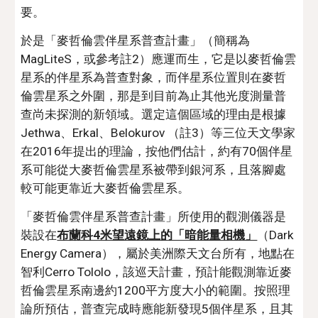
要。
於是「麥哲倫雲伴星系普查計畫」（簡稱為
MagLiteS，或參考註2）應運而生，它是以麥哲倫雲
星系的伴星系為普查對象，而伴星系位置則在麥哲
倫雲星系之外圍，那是到目前為止其他光度測量普
查尚未探測的新領域。選定這個區域的理由是根據 
Jethwa、Erkal、Belokurov （註3）等三位天文學家
在2016年提出的理論，按他們估計，約有70個伴星
系可能從大麥哲倫雲星系被帶到銀河系，且落腳處
較可能更靠近大麥哲倫雲星系。
「麥哲倫雲伴星系普查計畫」所使用的觀測儀器是
裝設在
布蘭科4米望遠鏡上的「暗能量相機」
（Dark 
Energy Camera），屬於美洲際天文台所有，地點在
智利Cerro Tololo，該巡天計畫，預計能觀測靠近麥
哲倫雲星系南邊約1200平方度大小的範圍。按照理
論所預估，普查完成時應能新發現5個伴星系，且其