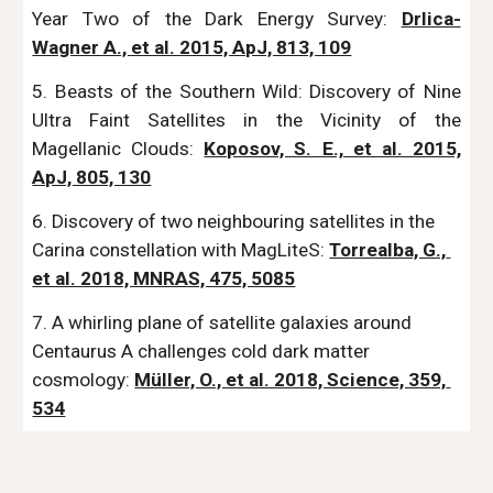
Year Two of the Dark Energy Survey:
Drlica-
Wagner A., et al. 2015, ApJ, 813, 109
5. Beasts of the Southern Wild: Discovery of Nine
Ultra Faint Satellites in the Vicinity of the
Magellanic Clouds:
Koposov, S. E., et al. 2015,
ApJ, 805, 130
6. Discovery of two neighbouring satellites in the 
Carina constellation with MagLiteS: 
Torrealba, G., 
et al. 2018, MNRAS, 475, 5085
7. A whirling plane of satellite galaxies around 
Centaurus A challenges cold dark matter 
cosmology: 
Müller, O., et al. 2018, Science, 359, 
534