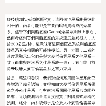
經後續加以光譜觀測證實，這兩個恆星系統是彼此
相干的，兩者可能都是主要由暗物質構成的矮星
系。儘管它們與船底座(Carina)矮星系距離上很近，
然而考慮到它們與船底座的系統速度差異很大，大
於200公里/秒，這意味著這兩個恆星系統與船底座
矮星系直接相關的可能性極低。另一方面，二者的
速度還顯示出它們是與大麥哲倫雲星系之伴星系一
致（而非與銀河系之伴星系統一致），有可能目前
尚未脫離大麥哲倫雲星系之重力束縛。
於是，藉這項發現，我們對銀河系周圍伴星系統已
多增添了幾分認識，並得知由大麥哲倫雲星系所帶
來之外來伴星系，可對銀河系周圍伴星系形成哪些
影響，這項觀測結果還直接證實了對階層式結構的
預測。此外，兩系統似乎是位於大小麥哲倫雲星系