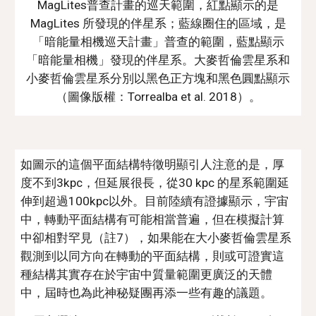
MagLites普查計畫的巡天範圍，紅點顯示的是
MagLites 所發現的伴星系；藍線圈住的區域，是
「暗能量相機巡天計畫」普查的範圍，藍點顯示
「暗能量相機」發現的伴星系。大麥哲倫雲星系和
小麥哲倫雲星系分別以黑色正方塊和黑色圓點顯示
（圖像版權：Torrealba et al. 2018）。
如圖示的這個平面結構特徵明顯引人注意的是，厚
度不到3kpc，但延展很長，從30 kpc 的星系範圍延
伸到超過100kpc以外。目前陸續有證據顯示，宇宙
中，轉動平面結構有可能相當普遍，但在模擬計算
中卻相對罕見（註7），如果能在大小麥哲倫雲星系
觀測到以同方向在轉動的平面結構，則或可證實這
種結構其實存在於宇宙中質量範圍更廣泛的天體
中，屆時也為此神秘疑團再添一些有趣的議題。