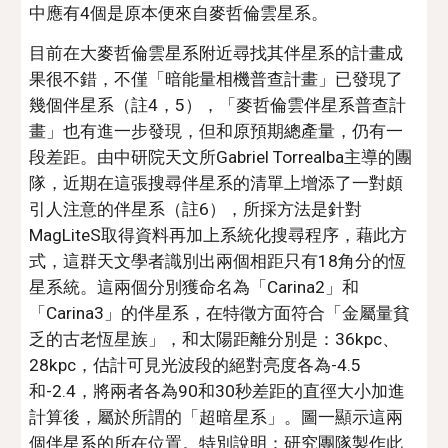
中應有4個是原本便來自麥哲倫雲星系。
目前在大麥哲倫雲星系附近尋找其伴星系的計畫成
果很不錯，不僅「暗能量相機普查計畫」已發現了
幾個伴星系（註4，5），「麥哲倫雲伴星系普查計
畫」也有進一步發現，但和原預期總產量，仍有一
段差距。由中研院天文所Gabriel Torrealba主導的團
隊，近期在這張搜尋伴星系的清單上增添了一對頗
引人注意的伴星系（註6），所採方法是針對
MagLiteS取得資料再加上系統化搜尋程序，藉此方
式，這群天文學者識別出兩個相距只有18角分的恆
星系統。這兩個分別獲命名為「Carina2」和
「Carina3」的伴星系，在特徵方面符合「金屬量貧
乏的古老恆星族」，和太陽距離分別是：36kpc、
28kpc，估計可見光波段的絕對亮度各為-4.5
和-2.4，將兩者各為90和30秒差距的直徑大小加進
計算後，屬於所謂的「超暗星系」。圖一顯示這兩
個伴星系的所在位置。特別說明：研究團隊製作此