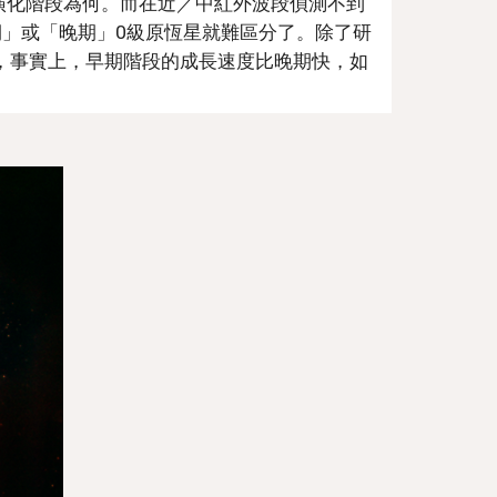
演化階段為何。而在近／中紅外波段偵測不到
期」或「晚期」0級原恆星就難區分了。除了研
，事實上，早期階段的成長速度比晚期快，如