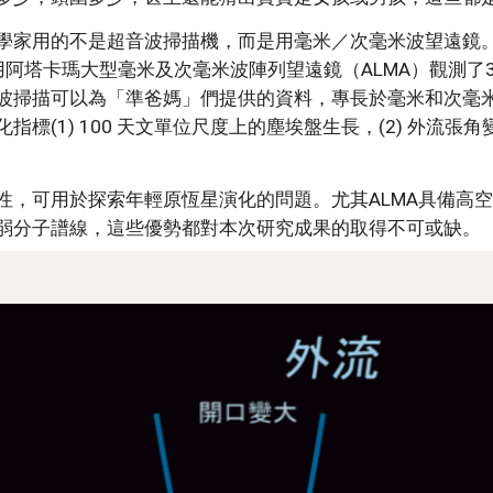
學家用的不是超音波掃描機，而是用毫米／次毫米波望遠鏡
使用阿塔卡瑪大型毫米及次毫米波陣列望遠鏡（ALMA）觀測
波掃描可以為「準爸媽」們提供的資料，專長於毫米和次毫米
(1) 100 天文單位尺度上的塵埃盤生長，(2) 外流張角
性，可用於探索年輕原恆星演化的問題。尤其ALMA具備高
弱分子譜線，這些優勢都對本次研究成果的取得不可或缺。 