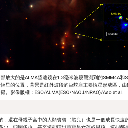
部放大的是ALMA望遠鏡在1.3毫米波段觀測到的SMM4A和S
原恆星的位置，背景是紅外波段的巨蛇座主要恆星形成區，由E
。影像版權：ESO/ALMA(ESO/NAOJ/NRAO)/Aso et al. 
的，還在母親子宮中的人類寶寶（胎兒）也是一個成長快速
多少，頭圍多少，甚至還能猜出寶寶是女孩或男孩，這些都