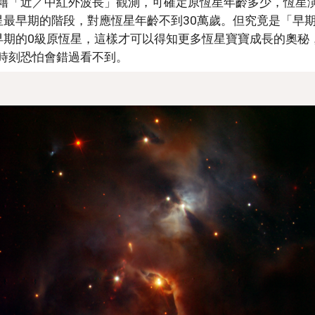
藉「近／中紅外波長」觀測，可確定原恆星年齡多少，恆星
星最早期的階段，對應恆星年齡不到30萬歲。但究竟是「早
早期的0級原恆星，這樣才可以得知更多恆星寶寶成長的奧秘
時刻恐怕會錯過看不到。 