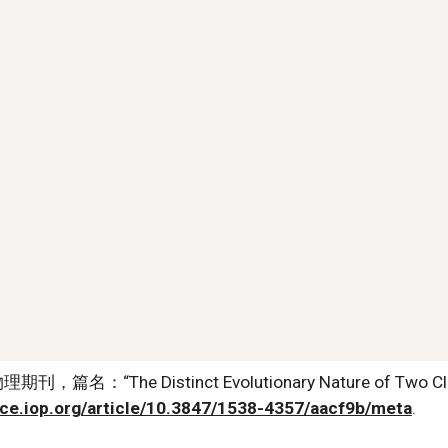
 Distinct Evolutionary Nature of Two Class 0 
nce.iop.org/article/10.3847/1538-4357/aacf9b/meta
. 