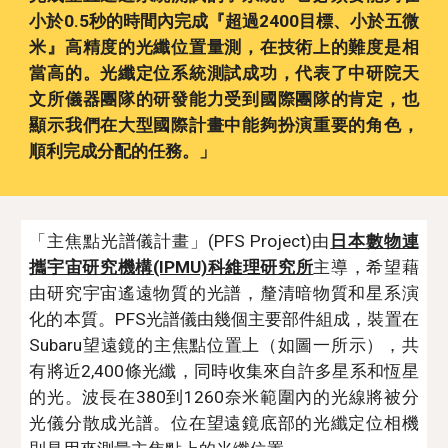
小於0.5秒的時間內完成『超過2400目標、小於五微
米』高精度的光纖位置量測，在技術上的難度是相
當高的。光纖定位系統測試成功，代表了中研院天
文所儀器團隊的研發能力受到國際團隊的肯定，也
顯示我們在大型國際計畫中能夠扮演重要的角色，
順利完成分配的任務。」
「主焦點光譜儀計畫」(PFS Project)由
日本數物連
攜宇宙研究機構(IPMU)科維理研究所
主導，希望藉
由研究宇宙遙遠物質的光譜，釐清暗物質和星系演
化的本質。PFS光譜儀由幾個主要部件組成，裝置在
Subaru望遠鏡的主焦點位置上（如圖一所示），共
有將近2,400條光纖，同時收集來自許多星系和恆星
的光。波長在380到1260奈米範圍內的光線將被分
光儀分散成光譜。位在望遠鏡底部的光纖定位相機