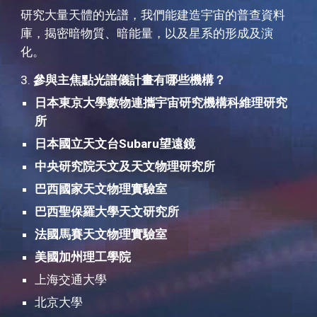
研究大量天體的光譜，我們能建造宇宙的普查資料
庫，揭密暗物質、暗能量，以及星系的形成及演
化。
3. 
參與主焦點光譜儀計畫有哪些機構？
日本東京大學數物連攜宇宙研究機構科維理研究
所
日本國立天文台Subaru望遠鏡
中央研究院天文及天文物理研究所
巴西國家天文物理實驗室
巴西聖保羅大學天文研究所
法國馬賽天文物理實驗室
美國加州理工學院
上海交通大學
北京大學