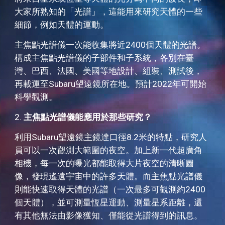
大家所熟知的「光譜」，這能用來研究天體的一些
細節，例如天體的運動。
主焦點光譜儀一次能收集將近2400個天體的光譜。
構成主焦點光譜儀的子部件和子系統，各別在臺
灣、巴西、法國、美國等地設計、組裝、測試後，
再載運至Subaru望遠鏡所在地。預計2022年可開始
科學觀測。
2. 
主焦點光譜儀能應用於那些研究？
利用Subaru望遠鏡主鏡達口徑8.2米的特點，研究人
員可以一次觀測大範圍的夜空。加上新一代超廣角
相機，每一次的曝光都能取得大片夜空的清晰圖
像，發現遙遠宇宙中的許多天體。而主焦點光譜儀
則能快速取得天體的光譜（一次最多可觀測約2400
個天體），並可測量恆星運動、測量星系距離，還
有其他無法由影像獲知、僅能從光譜得到的訊息。