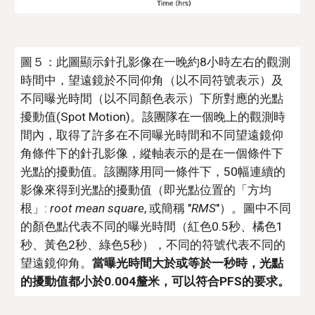
圖５：此圖顯示針孔影像在一晚約8小時左右的觀測
時間中，望遠鏡於不同仰角（以不同符號表示）及
不同曝光時間（以不同顏色表示）下所對應的光點
擾動值(Spot Motion)。該團隊在一個晚上的觀測時
間內，取得了許多在不同曝光時間和不同望遠鏡仰
角條件下的針孔影像，縱軸表示的是在一個條件下
光點的擾動值。該團隊用同一條件下，50幅連續的
影像來得到光點的擾動值（即光點位置的「方均
根」: 
root mean square
, 或簡稱 "
RMS
"）。圖中不同
的顏色點代表不同的曝光時間（紅色0.5秒、橘色1
秒、黃色2秒、綠色5秒），不同的符號代表不同的
望遠鏡仰角。
當曝光時間大於或等於一秒時，光點
的擾動值都小於0.004釐米，可以符合PFS的要求。