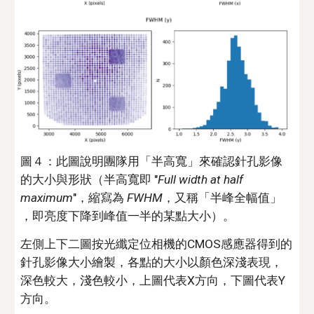
圖４：此圖說明團隊用「半高寬」來確認針孔影像
的大小與形狀（半高寬即 "
Full width at half 
maximum
"，縮寫為 
FWHM
，又稱「半峰全幅值」 
，即亮度下降到峰值一半的某點大小）。
左側上下二圖按光纖定位相機的CMOS感應器得到的
針孔影像大小繪製，各點的大小以顏色深淺表現，
深色較大，淺色較小，上圖代表X方向，下圖代表Y
方向。