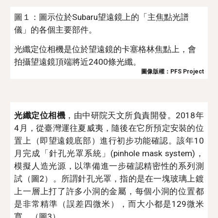
圖１：圖示位於Subaru望遠鏡上的「主焦點光譜
儀」的各個主要部件。
光纖定位相機是位於望遠鏡的卡塞格林焦點上，會
拍攝望遠鏡頂端將近2400條光纖。 
圖像版權：PFS Project
光纖定位相機
，由中研院天文所負責開發。2018年
4月，從臺灣運往夏威夷，隨後在它所預定安裝的位
置上（即望遠鏡底部）進行初步功能確認。該年10
月完成「針孔光罩系統」(pinhole mask system)，
模擬人造光源，以準備進一步確認精密性的系列測
試（圖2）。所謂針孔光罩，指的是在一塊玻璃上鍍
上一層上打了許多小洞的金屬，每個小洞的位置都
是非常精準（誤差四微米），而大小都是129微米
寬。（圖3）