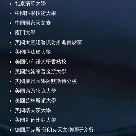
北京清華大學
中國科學技術大學
中國國家天文臺
廈門大學
美國太空總署噴射推進實驗室
美國匹茲堡大學
美國伊利諾大學香檳校
美國約翰霍普金斯大學
美國麻州大學阿默斯特分校
美國康乃狄克大學
美國普林斯頓大學
美國塔夫茨大學
美國哥倫比亞大學
德國馬克斯·普朗克天文物理研究所