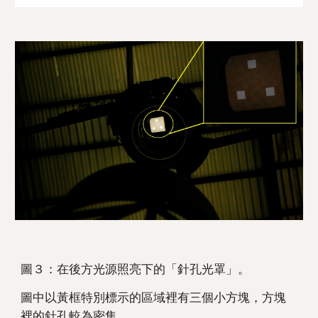
圖３：在後方光源照亮下的「針孔光罩」。
圖中以黃框特別標示的區域裡有三個小方塊，方塊
裡的針孔較為密集。