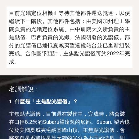
目前光纖定位相機正等待其他部件運送抵達，以便
繼續下一階段。其他部件包括：由美國加州理工學
院負責的光纖定位系統、由中研院天文所負責的主
焦點儀、巴西負責的光纖、法國研發的光譜儀。部
分的光譜儀已運抵夏威夷望遠鏡站台並已重新組裝
完成。合作團隊預計，主焦點光譜儀可於2022年完
成。
名詞解說：
1. 
什麼是「主焦點光譜儀」？
主焦點光譜儀，目前還在製作中，完成時，將會裝
在口徑8.2米的Subaru望遠鏡的底部。Subaru 望遠鏡
位於美國夏威夷毛納基峰山頂。主焦點光譜儀，會
將來自星系或恆星等天體的光分為不同的波長，即