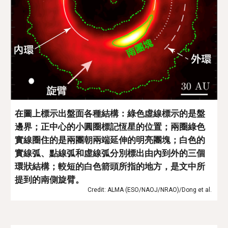
在圖上標示出盤面各種結構：綠色虛線標示的是盤
邊界；正中心的小圓圈標記恆星的位置；兩圈綠色
實線圈住的是兩團朝兩端延伸的明亮團塊；白色的
實線弧、點線弧和虛線弧分別標出由內到外的三個
環狀結構；較短的白色箭頭所指的地方，是文中所
提到的南側旋臂。 
Credit: ALMA (ESO/NAOJ/NRAO)/Dong et al. 