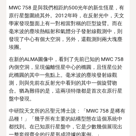
MWC 758 是與我們相距約500光年的新生恆星，有
原行星盤圍繞其外。2012年時，在反射光中，天文
學家發現盤面上有一對相當對稱的巨型旋臂。而在
毫米波的塵埃熱輻射和氣體分子發射線觀測中，則
發現了中心有個大空洞，另外，還觀測到兩大塊塵
埃團。
在新的ALMA圖像中，看到了先前已知的 MWC 758 
內側空洞，呈現偏離恆星中心的橢圓，且恆星位於
此橢圓的其中一焦點上。毫米波的塵埃發射線觀
測，則與先前在反射光中看到的其中一個旋臂吻
合。猶為難得的是，這兩項特徵都是首次在原行星
盤中發現。
中研院天文所的呂聖元博士說：「MWC 758 是稀有
品種！」「幾乎所有主要的結構型態在這個系統中
都找到。在已知原行星盤中，它是少數幾個展現出
一整套很齊全的行星形成證據的案例。」