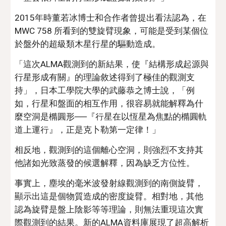
2015年時董若冰博士和合作者曾提出看法認為，在
MWC 758 所看到的雙旋臂現象，可能是受到某個位
於盤外的超級類木星行星的驅動造成。
「這次ALMA觀測到的新結果，使『結構形成起源與
行星形成有關』的理論敘述得到了極佳的觀測支
持」，日本工學院大學的武藤恭之博士說，「例
如，行星和盤面的相互作用，很容易就能解釋為什
麼空洞是橢圓形──『行星在以恆星為焦點的橢圓軌
道上運行』，正是克卜勒第一定律！」
相反地，觀測到的這個離心空洞，則強烈不支持其
他諸如光致蒸發的候選解釋，因為缺乏方位性。
事實上，塵埃的毫米波發射線觀測到的南側旋臂，
顯示出這是個物質造成的密度旋臂。相對地，其他
認為旋臂是盤上陰影等等理論，則無法重現這次實
際觀測到的結果。新的ALMA資料庫展現了超高解析