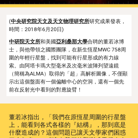
(
中央研究院天文及天文物理研究所
研究成果發表，
時間：2018年6月20日)
中研院天文所
和美國
亞利桑那大學
合聘的董若冰博
士，與他帶領之國際團隊，在新生恆星MWC 758周
圍的年輕行星盤，找到可能有行星形成的有力線
索。由阿塔卡瑪大型毫米及次毫米波陣列望遠鏡
（簡稱為ALMA）取得的「超」高解析圖像，不僅顯
示出這個盤面有一個偏離中心的空洞，還有一個先
前在反射光中看到的對應旋臂！
董若冰指出，「我們在原恆星周圍的行星盤
上，能看到各式各樣的『結構』，那到底是
什麼造成的？這個問題已讓天文學家們困惑