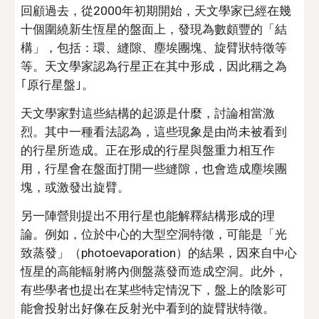
回顧過去，從2000年初期開始，天文學家已經在幾
十個圍繞新生恆星的盤面上，發現為數頗豐的「結
構」，包括：環、縫隙、塵埃團塊、旋臂狀特徵等
等。天文學家認為行星正在其中形成，因此稱之為
｢原行星盤｣。
天文學家對這些結構的起源是什麼，討論相當激
烈。其中一種看法認為，這些現象是由尚未被看到
的行星所造成。正在形成的行星與盤重力相互作
用，行星會在盤面打開一些縫隙，也會造成塵埃團
塊，或激發出旋臂。
另一陣營則提出不用行星也能解釋結構形成的理
論。例如，位於中心的大型空洞特徵，可能是「光
致蒸發」（photoevaporation）的結果，因來自中心
恆星的高能輻射將內側盤蒸發而造成空洞。此外，
有些學者也提出在某些特定情況下，盤上的陰影可
能會投射出好像在反射光中看到的旋臂狀特徵。