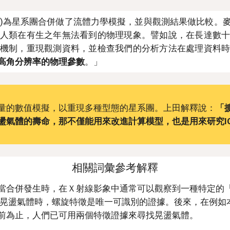
Molnar)為星系團合併做了流體力學模擬，並與觀測結果做
人類在有生之年無法看到的物理現象。譬如說，在長達數
機制，重現觀測資料，並檢查我們的分析方法在處理資料
高角分辨率的物理參數
。」
量的數值模擬，以重現多種型態的星系團。上田解釋說：
「
盪氣體的壽命，那不僅能用來改進計算模型，也是用來研究I
相關詞彙參考解釋
當合併發生時，在Ｘ射線影象中通常可以觀察到一種特定的
究晃盪氣體時，螺旋特徵是唯一可識別的證據。後來，在例如
前為止，人們已可用兩個特徵證據來尋找晃盪氣體。