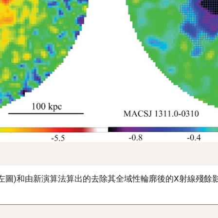
左圖)和由新演算法算出的去除其全域性輪廓後的X射線殘餘影