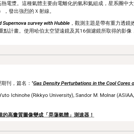
高熱電漿。這種氣體主要由電離化的氫和氦組成，星系團中大
），發出強烈的Ｘ射線。
d Supernova survey with Hubble
，觀測主題是帶有重力透鏡
重點計畫。使用哈伯太空望遠鏡及其16個濾鏡所取得的影像
理期刊，篇名："
Gas Density Perturbations in the Cool Cores
chinohe (Rikkyo University), Sandor M. Molnar (ASIAA, T
望遠鏡的高畫質圖像變成「晃蕩氣體」測速器！