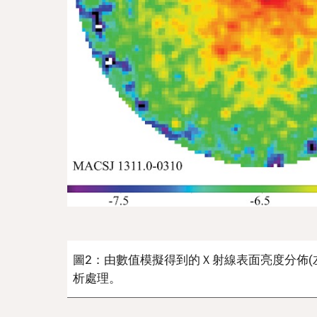
圖2：由數值模擬得到的Ｘ射線表面亮度分佈(
析處理。