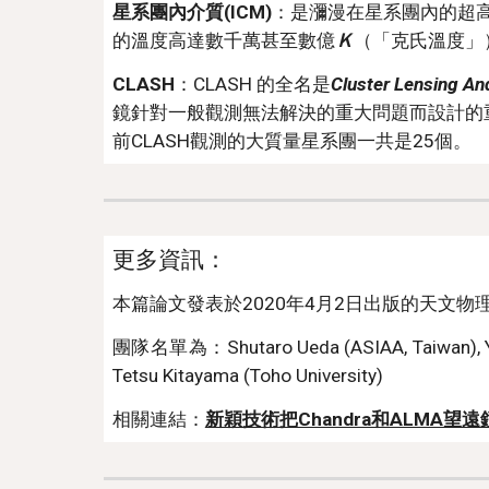
星系團內介質(ICM)
：是瀰漫在星系團內的超
的溫度高達數千萬甚至數億
Ｋ
（「克氏溫度」
CLASH
：CLASH 的全名是
Cluster Lensing An
鏡針對一般觀測無法解決的重大問題而設計的
前CLASH觀測的大質量星系團一共是25個。
更多資訊：
本篇論文發表於2020年4月2日出版的天文物
團隊名單為：Shutaro Ueda (ASIAA, Taiwan), Yuto I
Tetsu Kitayama (Toho University)
相關連結：
新穎技術把Chandra和ALMA