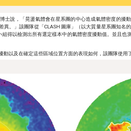
博士說，「晃盪氣體會在星系團的中心造成氣體密度的擾
差異。」該團隊從「CLASH 圖庫」（以大質量星系團知名
小組得以檢測出所有選定樣本中的氣體密度擾動值。並且也
擾動以及在確定這些區域位置方面的表現如何，該團隊使用