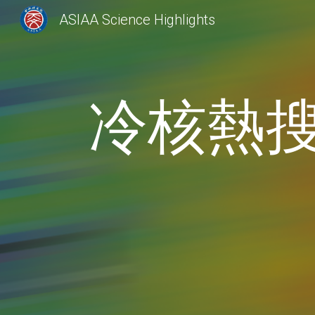
ASIAA Science Highlights
Sk
冷核熱