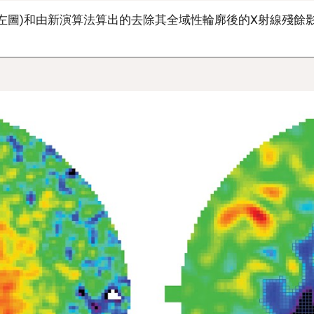
左圖)和由新演算法算出的去除其全域性輪廓後的X射線殘餘影