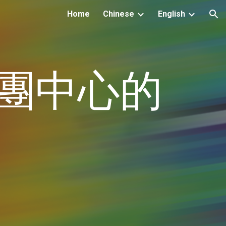
Home
Chinese
English
ion
團中心的