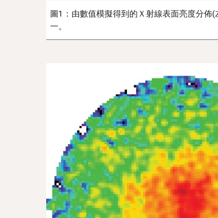
圖1：由數值模擬得到的Ｘ射線表面亮度分佈(
一。