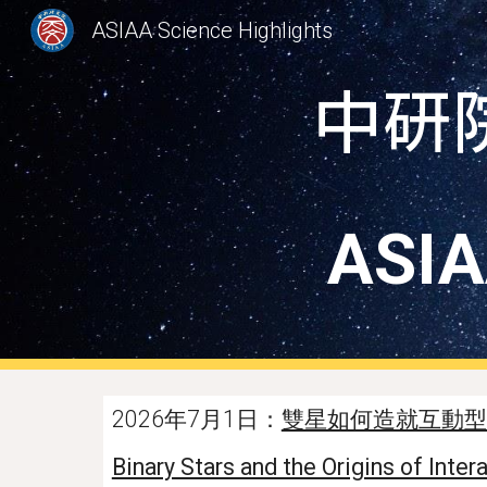
ASIAA Science Highlights
Sk
中研
ASIA
202
6
年
7月1
日：
雙星如何造就互動型
Binary Stars and the Origins of Inte