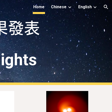
Home
Chinese
English
ion
果發表
ights