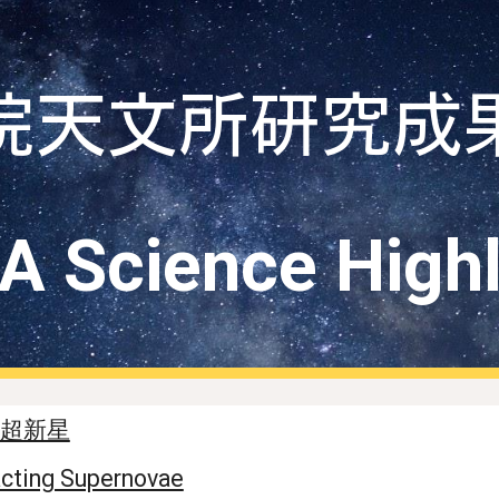
ip to main content
Skip to navigat
院天文所研究成
A Science Highl
超新星
racting Supernovae