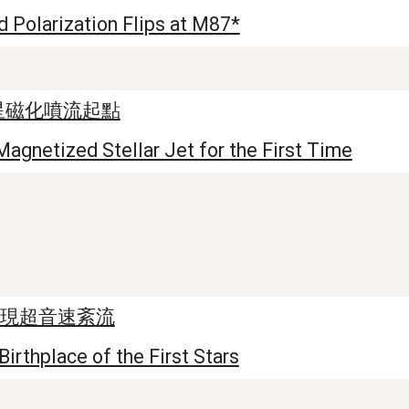
Polarization Flips at M87*
星磁化噴流起點
agnetized Stellar Jet for the First Time
現超音速紊流
irthplace of the First Stars