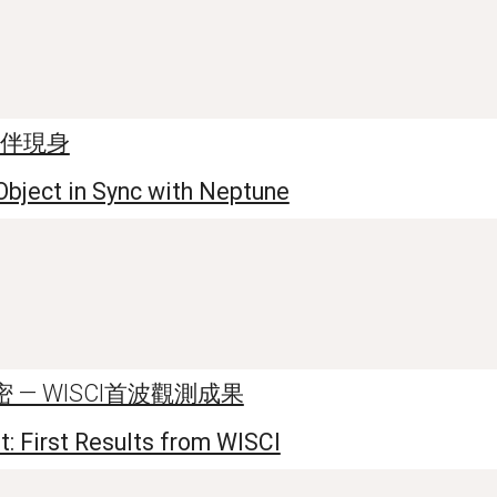
伴現身
Object in Sync with Neptune
— WISCI首波觀測成果
t: First Results from WISCI