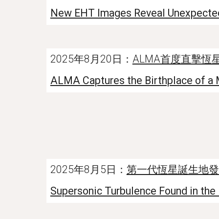
New EHT Images Reveal Unexpected 
2025年8月20日：
ALMA首度直擊恆
ALMA Captures the Birthplace of a M
2025年8月5日：
第一代恆星誕生地發
Supersonic Turbulence Found in the B